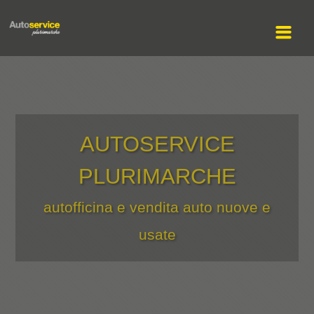
AUTOSERVICE
PLURIMARCHE
autofficina e vendita auto nuove e
usate