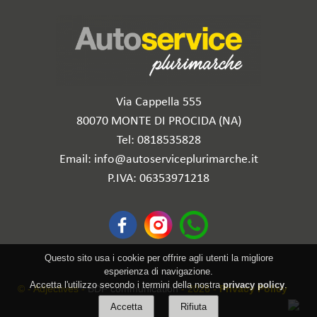
Via Cappella 555
80070 MONTE DI PROCIDA (NA)
Tel: 0818535828
Email: info@autoserviceplurimarche.it
P.IVA: 06353971218
Questo sito usa i cookie per offrire agli utenti la migliore
esperienza di navigazione.
Accetta l'utilizzo secondo i termini della nostra
privacy policy
.
© - Adjectives -
BDF communication
- 2026 -
Privacy Policy