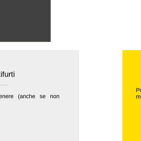
furti
Po
i genere (anche se non
mo