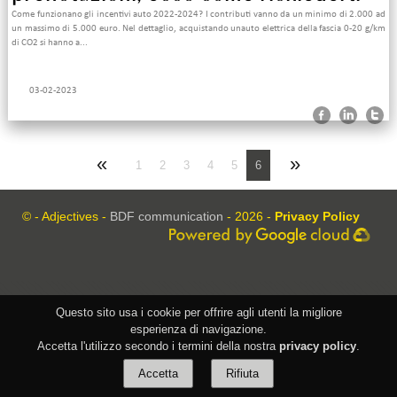
Come funzionano gli incentivi auto 2022-2024? I contributi vanno da un minimo di 2.000 ad
un massimo di 5.000 euro. Nel dettaglio, acquistando unauto elettrica della fascia 0-20 g/km
di CO2 si hanno a...
03-02-2023
«
»
1
2
3
4
5
6
© - Adjectives -
BDF communication
- 2026 -
Privacy Policy
Questo sito usa i cookie per offrire agli utenti la migliore
esperienza di navigazione.
Accetta l'utilizzo secondo i termini della nostra
privacy policy
.